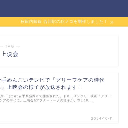
秋田内陸線 合川駅の駅メロを制作しました！
― TAG ―
上映会
岩手めんこいテレビで『グリーフケアの時代
に』上映会の様子が放送されます！
0月5日(土)に岩手県盛岡市で開催された、ドキュメンタリー映画『グリー
ケアの時代に』上映会&アフタートークの様子が、本日18: …
2024-10-11