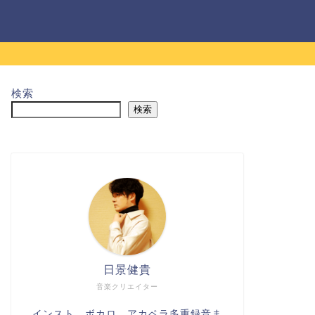
検索
検索
日景健貴
音楽クリエイター
インスト、ボカロ、アカペラ多重録音ま