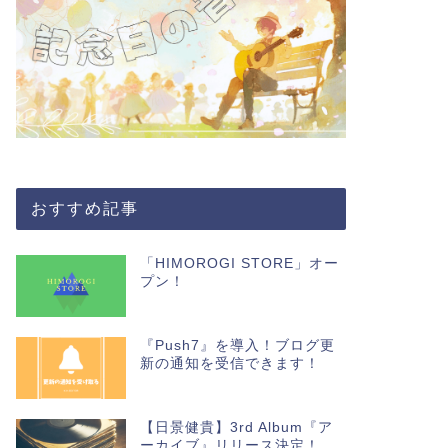
おすすめ記事
「HIMOROGI STORE」オー
プン！
『Push7』を導入！ブログ更
新の通知を受信できます！
【日景健貴】3rd Album『ア
ーカイブ』リリース決定！