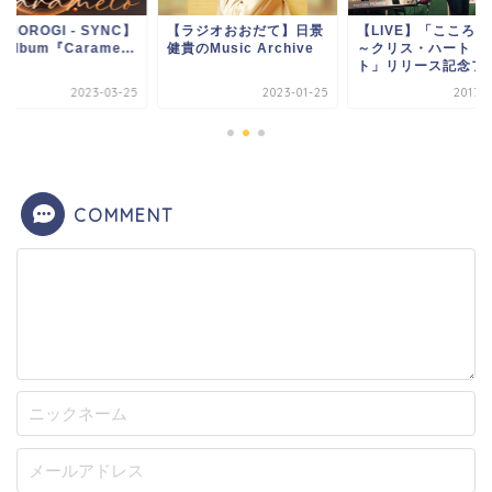
IMOROGI - SYNC】
【ラジオおおだて】日景
【LIVE】「こころ
t Album『Carame...
健貴のMusic Archive
～クリス・ハート ベ
ト」リリース記念フ..
2023-03-25
2023-01-25
2017-0
COMMENT