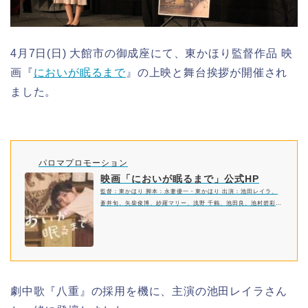
4月7日(日) 大館市の御成座にて、東かほり監督作品 映
画『
においが眠るまで
』の上映と舞台挨拶が開催され
ました。
パロマプロモーション
映画「においが眠るまで」公式HP
監督：東かほり 脚本：永妻優一・東かほり 出演：池田レイラ、
蒼井旬、矢柴俊博、紗羅マリー、浅野 千鶴、池田良、池村碧彩ほ
か｜2024年4月6日(土) より御成座（秋田）シネコヤ（神奈川）に
て劇場公開。
劇中歌『八重』の採用を機に、主演の池田レイラさん