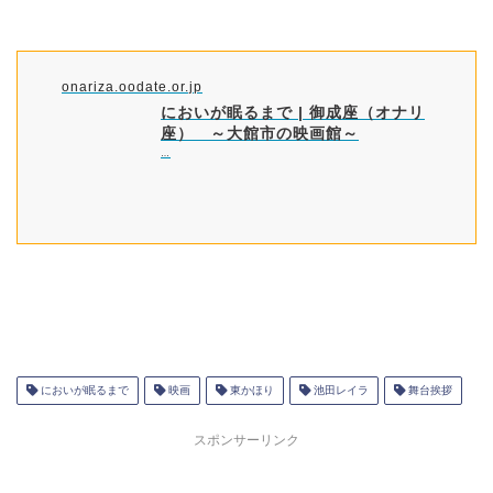
onariza.oodate.or.jp
においが眠るまで | 御成座（オナリ
座） ～大館市の映画館～
…
においが眠るまで
映画
東かほり
池田レイラ
舞台挨拶
スポンサーリンク