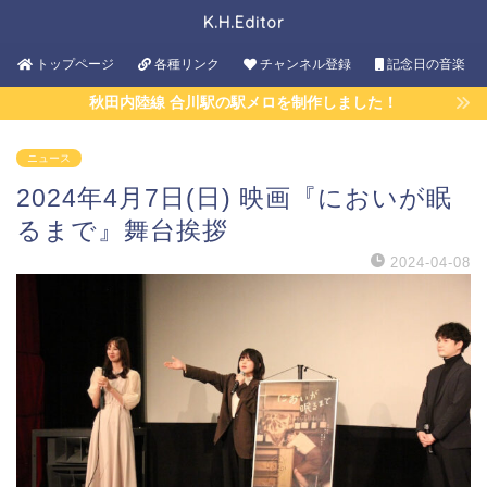
K.H.Editor
トップページ
各種リンク
チャンネル登録
記念日の音楽
秋田内陸線 合川駅の駅メロを制作しました！
ニュース
2024年4月7日(日) 映画『においが眠
るまで』舞台挨拶
2024-04-08