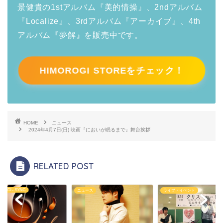
景健貴の1stアルバム『美的情操』、2ndアルバム
『Localize』、3rdアルバム『アーカイブ』、4th
アルバム『夢解』を販売中です。
HIMOROGI STOREをチェック！
HOME
ニュース
2024年4月7日(日) 映画『においが眠るまで』舞台挨拶
RELATED POST
ROGI - SYNC
ニュース
ライブ・イベント