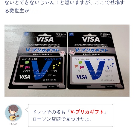
ないとできないじゃん！と思いますが、ここで登場す
る救世主が……
ドンッその名も「
V-プリカギフト
」
ローソン店頭で見つけたよ。
けんき