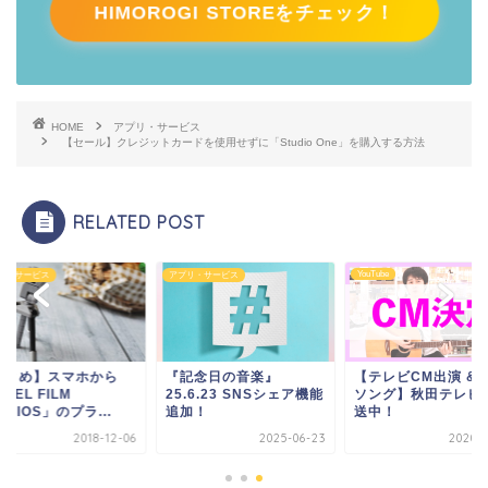
HIMOROGI STOREをチェック！
HOME
アプリ・サービス
【セール】クレジットカードを使用せずに「Studio One」を購入する方法
RELATED POST
YouTube
リ・サービス
アプリ・サービス
まとめ】スマホから
『記念日の音楽』
【テレビCM出演 & 
IXEL FILM
25.6.23 SNSシェア機能
ソング】秋田テレビ
UDIOS」のプラ...
追加！
送中！
2018-12-06
2025-06-23
2020-0