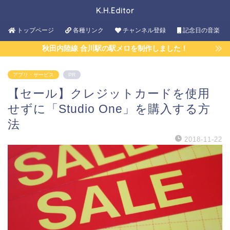
K.H.Editor
トップページ
各種リンク
チャンネル登録
記念日の音楽
秋田内陸線 合川駅の駅メロを制作しました！
アプリ・サービス
PR
【セール】クレジットカードを使用
せずに「Studio One」を購入する方
法
2018-11-22