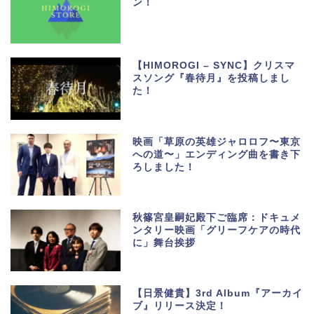
ン！
【HIMOROGI – SYNC】クリスマ
スソング『春待月』を投稿しまし
た！
映画「草原の英雄ジャロロフ〜東京
への道〜」エンディング曲を書き下
ろしました！
秋篠宮皇嗣妃殿下ご臨席：ドキュメ
ンタリー映画「グリーフケアの時代
に」舞台挨拶
【日景健貴】3rd Album『アーカイ
ブ』リリース決定！