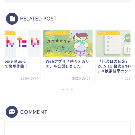
RELATED POST
リ・サービス
アプリ・サービス
アプリ・サービス
hrome Music
Webアプリ『時々オカリ
『記念日の音楽』
ab」で簡単作曲！
ナ』を公開しました！
26.5.11 目次&Ne
ル&検索結果のソー..
2018-12-17
2025-08-01
2026-0
COMMENT